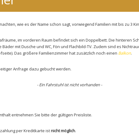
achten, wie es der Name schon sagt, vorwiegend Familien mit bis zu 3 Ki
fräume, im vorderen Raum befindet sich ein Doppelbett. Die hinteren Sc
ne Bäder mit Dusche und WC, Fön und Flachbild-TV. Zudem sind es Nichtra
seite). Das größere Familienzimmer hat zusätzlich noch einen
Balkon
.
zeitiger Anfrage dazu gebucht werden.
- Ein Fahrstuhl ist nicht vorhanden -
thalt entnehmen Sie bitte der gültigen Preisliste.
ezahlung per Kreditkarte ist
nicht möglich
.